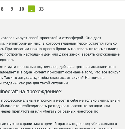
8
9
10
...
33
 которая чарует своей простотой и атмосферой. Она дает
ый, неповторимый мир, в котором главный герой остается только
м. При желании можно просто бродить по лесам, питаясь ягодами
но построить настоящий дом или даже замок, засеять окружающие
одством.
ие и идти в опасные подземелья, добывая ценные ископаемые и
адоедает и в один момент приходит осознание того, что все вокруг
н. Так что же делать, чтобы спастись от скуки? На помощь
 созданы как раз для такой ситуации.
Minecraft на прохождение?
а профессиональным игроком и несет в себе не только уникальный
 Обычно это необходимость разгадывать сложные загадки или
через препятствия или убегать от разных монстров по
 где нужно справиться с армией врагов, под конец убив сильного