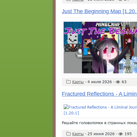
Just The Beginning Map [1.20.
Карты
·
4 июля 2026
·
63
Fractured Reflections - A Limin
Решайте головоломки в странных лока
Карты
·
25 июня 2026
·
195