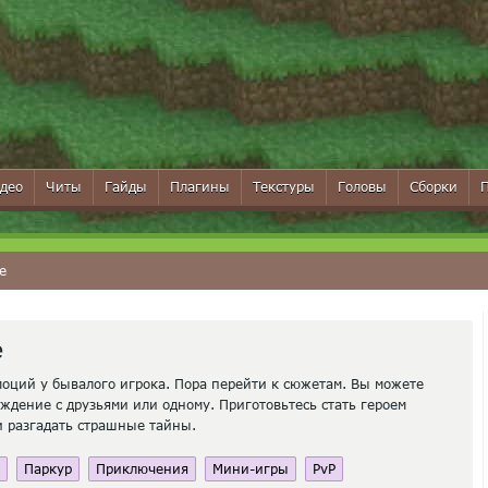
део
Читы
Гайды
Плагины
Текстуры
Головы
Сборки
е
е
ций у бывалого игрока. Пора перейти к сюжетам. Вы можете
ождение с друзьями или одному. Приготовьтесь стать героем
и разгадать страшные тайны.
Паркур
Приключения
Мини-игры
PvP