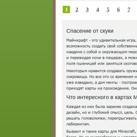
1
2
3
4
5
6
7
Спасение от скуки
Майнкрафт - это удивительная игра,
возможность создать свой собственн
наедине с собой и окружающим миро
и пережидая ночи в пещерах, а мож
поля пшеницей или заняться скотов
Некоторым нравится создавать оруж
сокровища. Но все это со временем н
уже изведано, а дом мечты - построе
приходят карты на прохождение. Они
Что интересного в картах 
Каждая из них была заранее создан
дизайн, но и глубокий смысл, цель.
решать головоломки, перепрыгивать 
лабиринтам.
Бывают и такие карты для Minecraft,