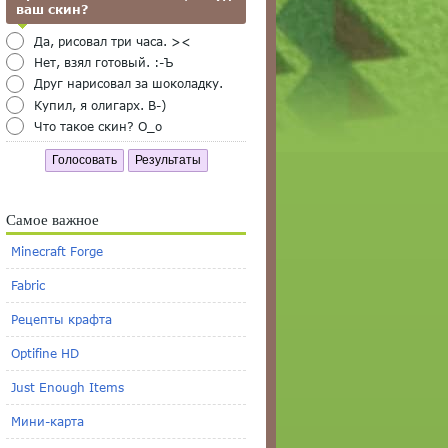
ваш скин?
Да, рисовал три часа. ><
Нет, взял готовый. :-Ъ
Друг нарисовал за шоколадку.
Купил, я олигарх. B-)
Что такое скин? O_o
Голосовать
Результаты
Самое важное
Minecraft Forge
Fabric
Рецепты крафта
Optifine HD
Just Enough Items
Мини-карта