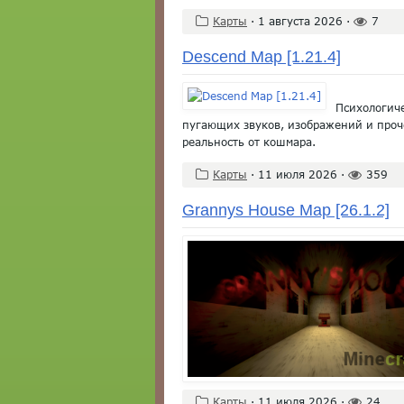
Карты
·
1 августа 2026
·
7
Descend Map [1.21.4]
Психологич
пугающих звуков, изображений и проче
реальность от кошмара.
Карты
·
11 июля 2026
·
359
Grannys House Map [26.1.2]
Карты
·
11 июля 2026
·
24