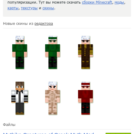
популяризации. Тут вы можете скачать
сборки Minecraft
,
моды
,
карты
,
текстуры
и
скины
.
Новые скины из
редактора
Файлы