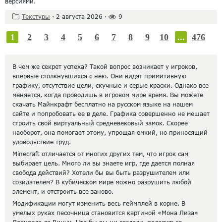
версиями.
Текстуры
·
2 августа 2026
·
9
1
2
3
4
5
6
7
8
9
10
...
476
В чем же секрет успеха? Такой вопрос возникает у игроков,
впервые столкнувшихся с нею. Они видят примитивную
графику, отсутствие цели, скучные и серые краски. Однако все
меняется, когда проводишь в игровом мире время. Вы можете
скачать Майнкрафт бесплатно на русском языке на нашем
сайте и попробовать ее в деле. Графика совершенно не мешает
строить свой виртуальный средневековый замок. Скорее
наоборот, она помогает этому, упрощая емкий, но приносящий
удовольствие труд.
Minecraft отличается от многих других тем, что игрок сам
выбирает цель. Много ли вы знаете игр, где дается полная
свобода действий? Хотели бы вы быть разрушителем или
созидателем? В кубическом мире можно разрушить любой
элемент, и отстроить все заново.
Модификации могут изменить весь геймплей в корне. В
умелых руках песочница становится картиной «Мона Лиза»