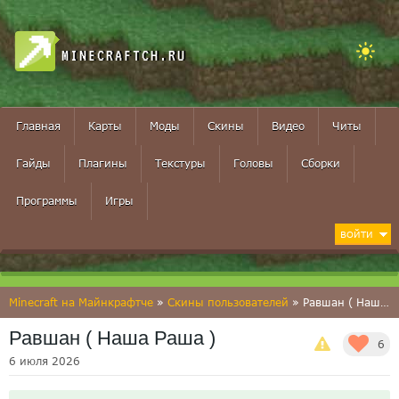
MINECRAFTCH.RU
Главная
Карты
Моды
Скины
Видео
Читы
Гайды
Плагины
Текстуры
Головы
Сборки
Программы
Игры
ВОЙТИ
Minecraft на Майнкрафтче
»
Скины пользователей
» Равшан ( Наша Раша )
Равшан ( Наша Раша )
6
6 июля 2026