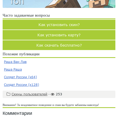
ТОП
Часто задаваемые вопросы
Как установить скин?
Как установить карту?
Как скачать бесплатно?
Похожие публикации
Раша Ван Лав
Раша Раша
Солдат России (х64)
Солдат России (х128)
Скины пользователей
·
253
Внимание! За неадекватное поведение и спам вы будете забанены навсегда!
Комментарии