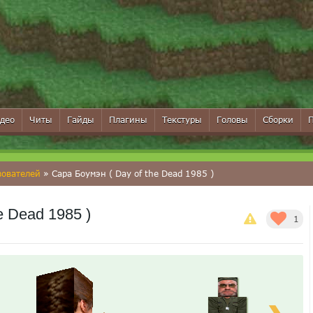
део
Читы
Гайды
Плагины
Текстуры
Головы
Сборки
зователей
» Сара Боумэн ( Day of the Dead 1985 )
e Dead 1985 )
1