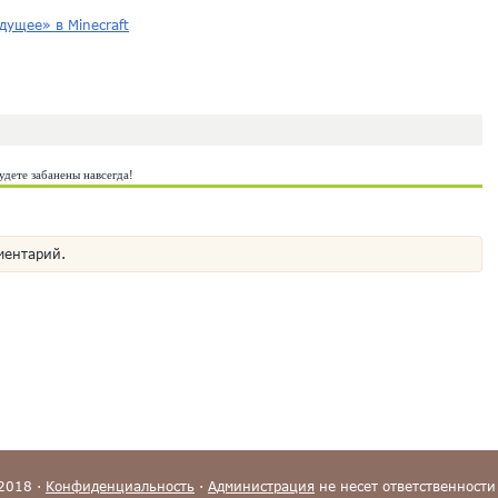
дущее» в Minecraft
удете забанены навсегда!
ментарий.
-2018 ·
Конфиденциальность
·
Администрация
не несет ответственности