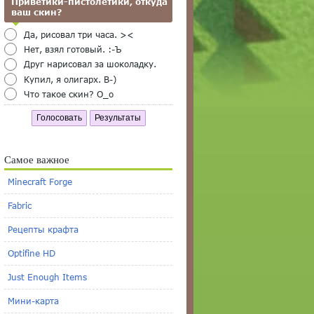
Приветики-пистолетики, откуда
ваш скин?
Да, рисовал три часа. ><
Нет, взял готовый. :-Ъ
Друг нарисовал за шоколадку.
Купил, я олигарх. B-)
Что такое скин? O_o
Голосовать
Результаты
Самое важное
Minecraft Forge
Fabric
Рецепты крафта
Optifine HD
Just Enough Items
Мини-карта