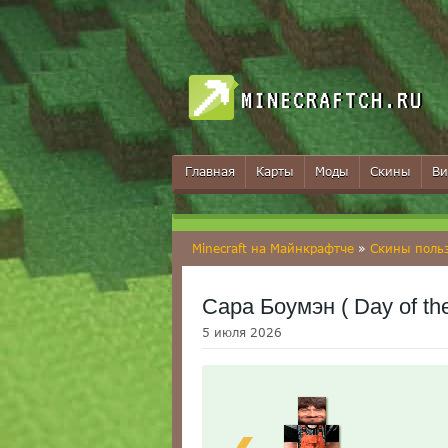
MINECRAFTCH.RU
Главная
Карты
Моды
Скины
Ви
Minecraft на Майнкрафтче
»
Скины поль
Сара Боумэн ( Day of th
5 июля 2026