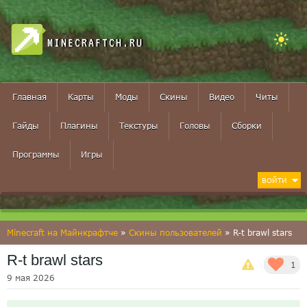
MINECRAFTCH.RU
Главная
Карты
Моды
Скины
Видео
Читы
Гайды
Плагины
Текстуры
Головы
Сборки
Программы
Игры
ВОЙТИ
Minecraft на Майнкрафтче
»
Скины пользователей
» R-t brawl stars
R-t brawl stars
1
9 мая 2026