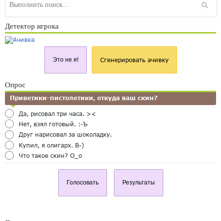
Детектор игрока
Это не я!
Сгенерировать ачивку
Опрос
Приветики-пистолетики, откуда ваш скин?
Да, рисовал три часа. ><
Нет, взял готовый. :-Ъ
Друг нарисовал за шоколадку.
Купил, я олигарх. B-)
Что такое скин? O_o
Голосовать
Результаты