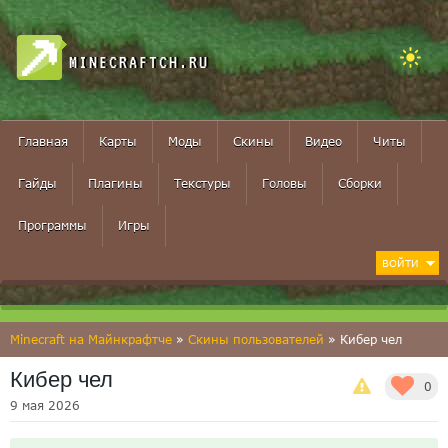
MINECRAFTCH.RU
Главная
Карты
Моды
Скины
Видео
Читы
Гайды
Плагины
Текстуры
Головы
Сборки
Программы
Игры
ВОЙТИ
Minecraft на Майнкрафтче
»
Скины пользователей
» Кибер чел
Кибер чел
0
9 мая 2026