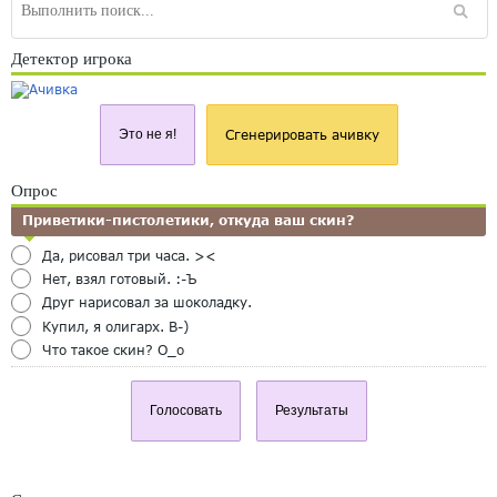
Детектор игрока
Это не я!
Сгенерировать ачивку
Опрос
Приветики-пистолетики, откуда ваш скин?
Да, рисовал три часа. ><
Нет, взял готовый. :-Ъ
Друг нарисовал за шоколадку.
Купил, я олигарх. B-)
Что такое скин? O_o
Голосовать
Результаты