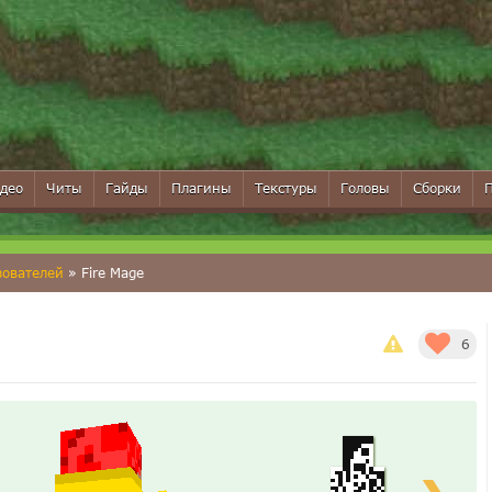
део
Читы
Гайды
Плагины
Текстуры
Головы
Сборки
зователей
» Fire Mage
6