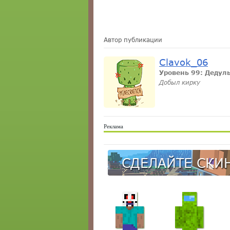
Автор публикации
Clavok_06
Уровень 99: Дедул
Добыл кирку
Реклама
СДЕЛАЙТЕ СКИН