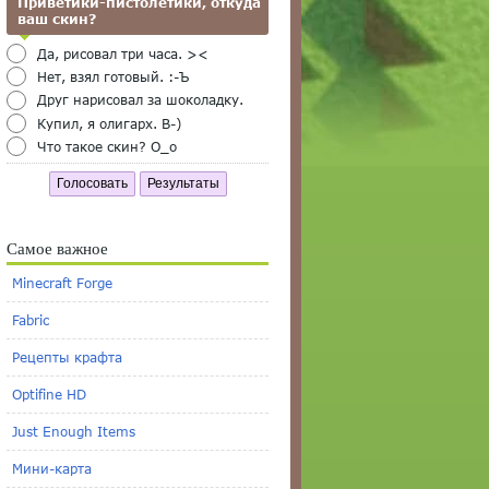
Приветики-пистолетики, откуда
ваш скин?
Да, рисовал три часа. ><
Нет, взял готовый. :-Ъ
Друг нарисовал за шоколадку.
Купил, я олигарх. B-)
Что такое скин? O_o
Голосовать
Результаты
Самое важное
Minecraft Forge
Fabric
Рецепты крафта
Optifine HD
Just Enough Items
Мини-карта