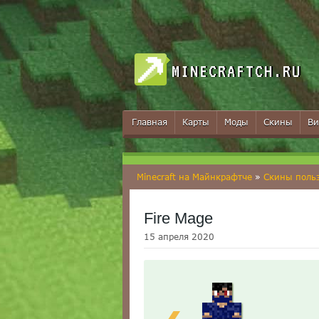
MINECRAFTCH.RU
Главная
Карты
Моды
Скины
Ви
Minecraft на Майнкрафтче
»
Скины поль
Fire Mage
15 апреля 2020