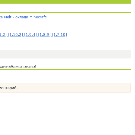
ce Melt - охлади Minecraft!
1.2] [1.10.2] [1.9.4] [1.8.9] [1.7.10]
удете забанены навсегда!
ментарий.