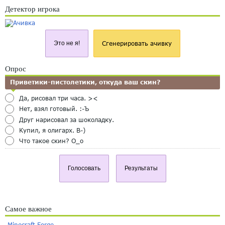
Детектор игрока
Это не я!
Сгенерировать ачивку
Опрос
Приветики-пистолетики, откуда ваш скин?
Да, рисовал три часа. ><
Нет, взял готовый. :-Ъ
Друг нарисовал за шоколадку.
Купил, я олигарх. B-)
Что такое скин? O_o
Голосовать
Результаты
Самое важное
Minecraft Forge