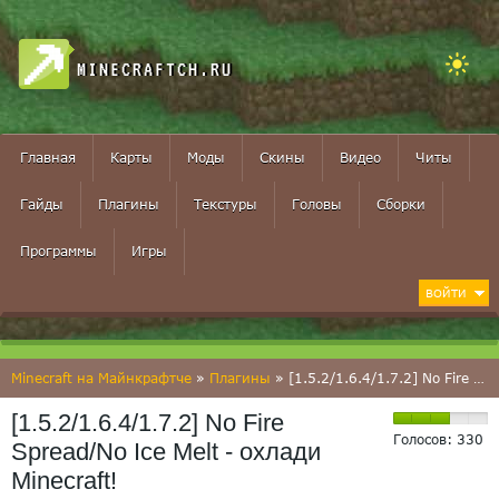
MINECRAFTCH.RU
Главная
Карты
Моды
Скины
Видео
Читы
Гайды
Плагины
Текстуры
Головы
Сборки
Программы
Игры
ВОЙТИ
Minecraft на Майнкрафтче
»
Плагины
» [1.5.2/1.6.4/1.7.2] No Fire Spread/No Ice Melt - охлади Minecraft!
[1.5.2/1.6.4/1.7.2] No Fire
Голосов:
330
Spread/No Ice Melt - охлади
Minecraft!