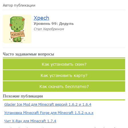
Автор публикации
Xpech
Уровень 99: Дедуль
Стал Херобрином
Часто задаваемые вопросы
Как установить скин?
Как установить карту?
Как скачать бесплатно?
Похожие публикации
Glacier Ice Mod для Minecraft версий 1.6.2 и 1.6.4
Установка Minecraft Forge для Minecraft 1.5.2-x.x.x
Чит X-Ray для Minecraft 1.7.4