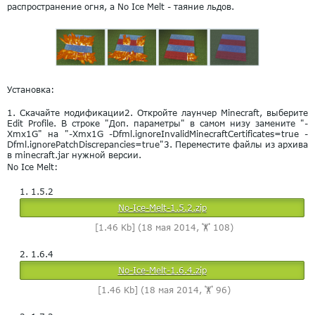
распространение огня, а No Ice Melt - таяние льдов.
Установка:
1. Скачайте модификации
2. Откройте лаунчер Minecraft, выберите
Edit Profile. В строке "Доп. параметры" в самом низу замените "-
Xmx1G" на "-Xmx1G -Dfml.ignoreInvalidMinecraftCertificates=true -
Dfml.ignorePatchDiscrepancies=true"
3. Переместите файлы из архива
в minecraft.jar нужной версии.
No Ice Melt:
1.5.2
No-Ice-Melt-1.5.2.zip
[1.46 Kb] (18 мая 2014, 🏋️ 108)
1.6.4
No-Ice-Melt-1.6.4.zip
[1.46 Kb] (18 мая 2014, 🏋️ 96)