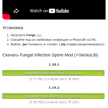
Установка
Загрузите
Forge
тут
.
Скачайте мод на грибковую инфекцию в Minecraft на ПК.
Файлы
.jar
положить в «
mods
» (
.zip
сперва разархивировать).
Скачать Fungal Infection Spore Mod (+GeckoLib)
1.20.1
fungal-infection-spore-mod-1_20_1.zip
[2.71 Mb] (13 июля 2023, 🏋️ 985)
1.19.2
fungal-infection-spore-mod-1_19_2.zip
[3.38 Mb] (13 июля 2023, 🏋️ 281)