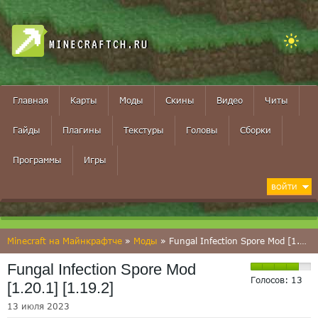
MINECRAFTCH.RU
Главная
Карты
Моды
Скины
Видео
Читы
Гайды
Плагины
Текстуры
Головы
Сборки
Программы
Игры
ВОЙТИ
Minecraft на Майнкрафтче
»
Моды
» Fungal Infection Spore Mod [1.20.1] [1.19.2]
Fungal Infection Spore Mod
Голосов:
13
[1.20.1] [1.19.2]
13 июля 2023