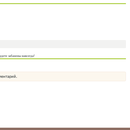
удете забанены навсегда!
ментарий.