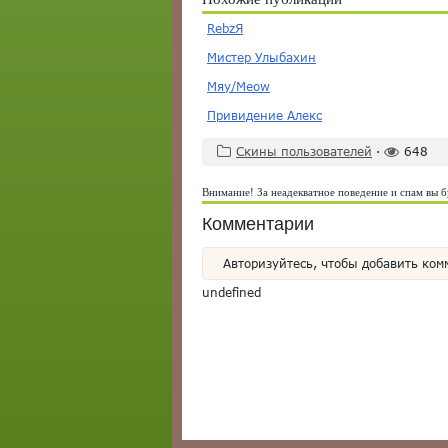
RebzЯ
Мистер Улыбахин
Мяу/Meow
Привидение Алекс
Скины пользователей
·
648
Внимание! За неадекватное поведение и спам вы б
Комментарии
Авторизуйтесь, чтобы добавить ком
undefined