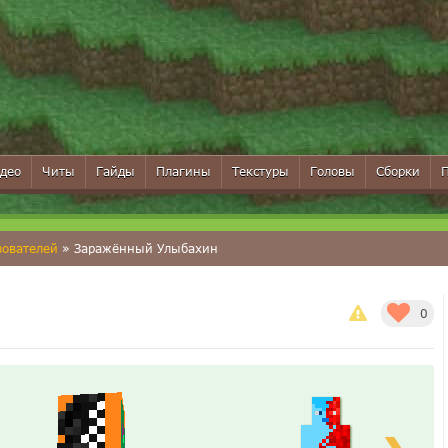
део
Читы
Гайды
Плагины
Текстуры
Головы
Сборки
зователей
» Заражённый Улыбахин
0