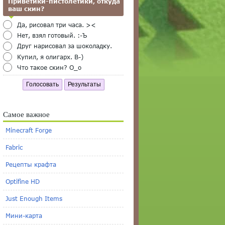
Приветики-пистолетики, откуда
ваш скин?
Да, рисовал три часа. ><
Нет, взял готовый. :-Ъ
Друг нарисовал за шоколадку.
Купил, я олигарх. B-)
Что такое скин? O_o
Голосовать
Результаты
Самое важное
Minecraft Forge
Fabric
Рецепты крафта
Optifine HD
Just Enough Items
Мини-карта