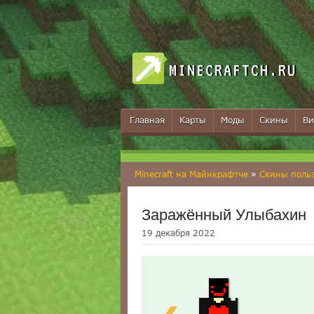
MINECRAFTCH.RU
Главная
Карты
Моды
Скины
Ви
Minecraft на Майнкрафтче
»
Скины поль
Заражённый Улыбахин
19 декабря 2022