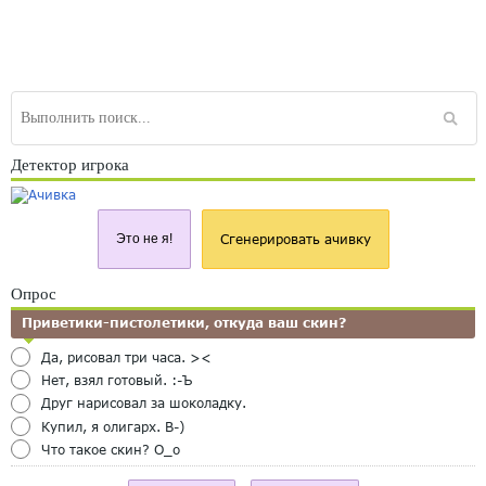
Детектор игрока
Это не я!
Сгенерировать ачивку
Опрос
Приветики-пистолетики, откуда ваш скин?
Да, рисовал три часа. ><
Нет, взял готовый. :-Ъ
Друг нарисовал за шоколадку.
Купил, я олигарх. B-)
Что такое скин? O_o