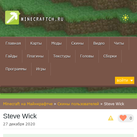
MINECRAFTCH.RU
Главная
Карты
Моды
Скины
Видео
Читы
Гайды
Плагины
Текстуры
Головы
Сборки
Программы
Игры
ВОЙТИ
Minecraft на Майнкрафтче
»
Скины пользователей
» Steve Wick
Steve Wick
0
27 декабря 2020