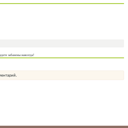
удете забанены навсегда!
ментарий.