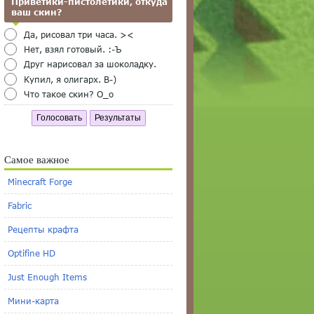
Приветики-пистолетики, откуда
ваш скин?
Да, рисовал три часа. ><
Нет, взял готовый. :-Ъ
Друг нарисовал за шоколадку.
Купил, я олигарх. B-)
Что такое скин? O_o
Голосовать
Результаты
Самое важное
Minecraft Forge
Fabric
Рецепты крафта
Optifine HD
Just Enough Items
Мини-карта