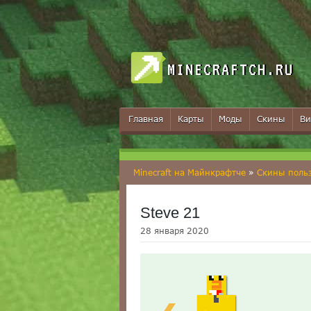
MINECRAFTCH.RU
Главная
Карты
Моды
Скины
Ви
Minecraft на Майнкрафтче
»
Скины поль
Steve 21
28 января 2020