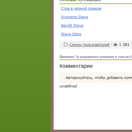
Стив в чёрной одежде
Supreme Steve
Bandit Steve
Steve Disco
Скины пользователей
·
1 381
Внимание! За неадекватное поведение и спам вы б
Комментарии
Авторизуйтесь, чтобы добавить ком
undefined