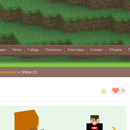
део
Читы
Гайды
Плагины
Текстуры
Головы
Сборки
зователей
» Steve 21
7