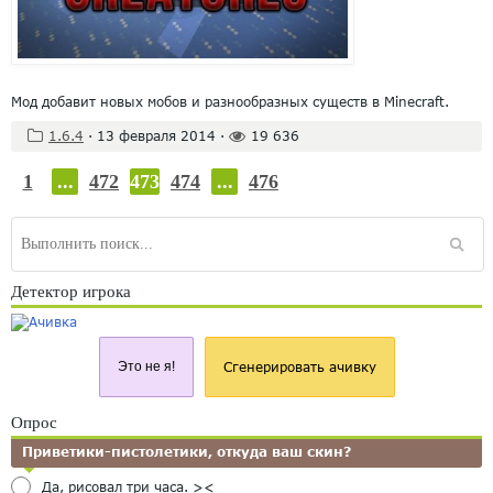
Мод добавит новых мобов и разнообразных существ в Minecraft.
1.6.4
·
13 февраля 2014
·
19 636
1
...
472
473
474
...
476
Детектор игрока
Это не я!
Сгенерировать ачивку
Опрос
Приветики-пистолетики, откуда ваш скин?
Да, рисовал три часа. ><