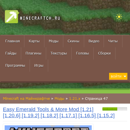
MINECRAFTCH.RU
Главная
Карты
Моды
Скины
Видео
Читы
Гайды
Плагины
Текстуры
Головы
Сборки
Программы
Игры
ВОЙТИ
Minecraft на Майнкрафтче
»
Моды
»
1.21.x
» Страница 47
Easy Emerald Tools & More Mod [1.21]
[1.20.6] [1.19.2] [1.18.2] [1.17.1] [1.16.5] [1.15.2]