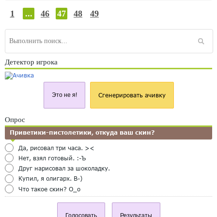
1
...
46
47
48
49
Детектор игрока
Это не я!
Сгенерировать ачивку
Опрос
Приветики-пистолетики, откуда ваш скин?
Да, рисовал три часа. ><
Нет, взял готовый. :-Ъ
Друг нарисовал за шоколадку.
Купил, я олигарх. B-)
Что такое скин? O_o
Голосовать
Результаты