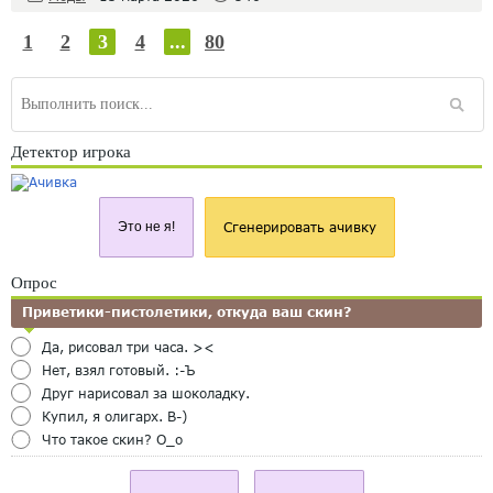
1
2
3
4
...
80
Детектор игрока
Это не я!
Сгенерировать ачивку
Опрос
Приветики-пистолетики, откуда ваш скин?
Да, рисовал три часа. ><
Нет, взял готовый. :-Ъ
Друг нарисовал за шоколадку.
Купил, я олигарх. B-)
Что такое скин? O_o