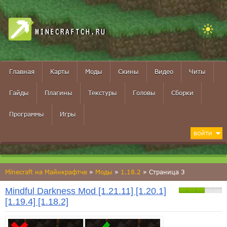
MINECRAFTCH.RU
Главная
Карты
Моды
Скины
Видео
Читы
Гайды
Плагины
Текстуры
Головы
Сборки
Программы
Игры
ВОЙТИ
Minecraft на Майнкрафтче
»
Моды
»
1.18.2
» Страница 3
Mindful Darkness Mod [1.21.11] [1.20.1]
[1.19.4] [1.18.2]