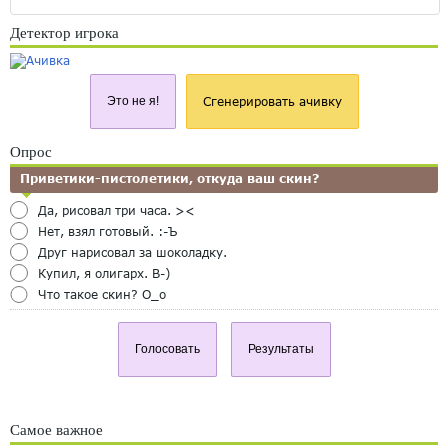
Детектор игрока
Это не я!
Сгенерировать ачивку
Опрос
Приветики-пистолетики, откуда ваш скин?
Да, рисовал три часа. ><
Нет, взял готовый. :-Ъ
Друг нарисовал за шоколадку.
Купил, я олигарх. B-)
Что такое скин? O_o
Голосовать
Результаты
Самое важное