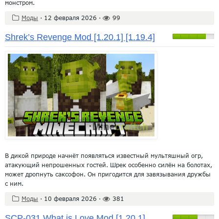
монстром.
Моды
·
12 февраля 2026
·
99
Shrek’s Revenge Mod [1.20.1] [1.19.4]
В дикой природе начнёт появляться известный мультяшный огр,
атакующий непрошенных гостей. Шрек особенно силён на болотах,
может дропнуть саксофон. Он пригодится для завязывания дружбы
с ним.
Моды
·
10 февраля 2026
·
381
SCP-031 What is Love Mod [1.20.1]