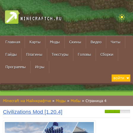
MINECRAFTCH.RU
Главная
Карты
Моды
Скины
Видео
Читы
Гайды
Плагины
Текстуры
Головы
Сборки
Программы
Игры
ВОЙТИ
Minecraft на Майнкрафтче
»
Моды
»
Мобы
» Страница 4
Civilizations Mod [1.20.4]