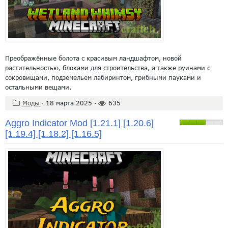
Преображённые болота с красивым ландшафтом, новой
растительностью, блоками для строительства, а также руинами с
сокровищами, подземельем лабиринтом, грибными пауками и
остальными вещами.
Моды
·
18 марта 2025
·
635
Aggro Indicator Mod [1.21.1] [1.20.6]
[1.19.4] [1.18.2] [1.16.5]