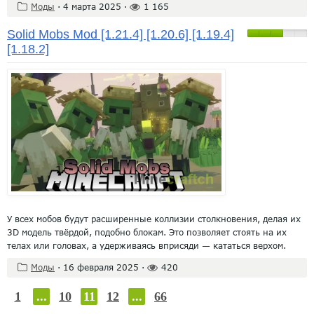
Моды
·
4 марта 2025
·
1 165
Solid Mobs Mod [1.21.4] [1.20.6] [1.19.4]
[1.18.2]
У всех мобов будут расширенные коллизии столкновения, делая их
3D модель твёрдой, подобно блокам. Это позволяет стоять на их
телах или головах, а удерживаясь вприсяди — кататься верхом.
Моды
·
16 февраля 2025
·
420
1
...
10
11
12
...
66