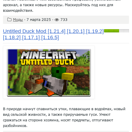
арсенал, а также новые ресурсы. Маскируйтесь под них для
взаимодействия.
Моды
·
7 марта 2025
·
733
Untitled Duck Mod [1.21.4] [1.20.1] [1.19.2]
[1.18.2] [1.17.1] [1.16.5]
В природе начнут спавниться утки, плавающие в водоёмах, новый
вид сельской живности, а также приручаемые гуси. Умеют
сражаться на стороне хозяина, носят предметы, отпугивают
разбойников.