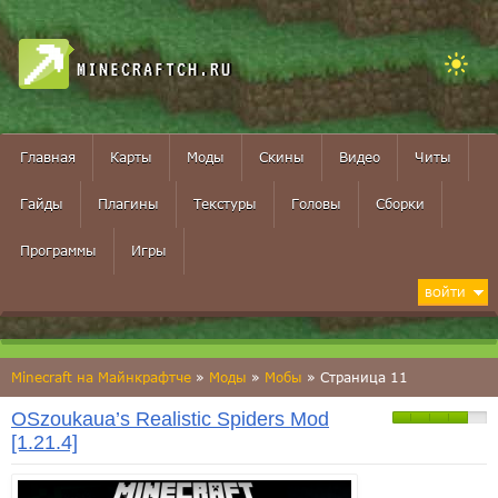
MINECRAFTCH.RU
Главная
Карты
Моды
Скины
Видео
Читы
Гайды
Плагины
Текстуры
Головы
Сборки
Программы
Игры
ВОЙТИ
Minecraft на Майнкрафтче
»
Моды
»
Мобы
» Страница 11
OSzoukaua’s Realistic Spiders Mod
[1.21.4]