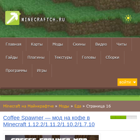
MINECRAFTCH.RU
Главная
Карты
Моды
Скины
Видео
Читы
Гайды
Плагины
Текстуры
Головы
Сборки
Программы
Игры
ВОЙТИ
Minecraft на Майнкрафтче
»
Моды
»
Еда
» Страница 16
Coffee Spawner — мод на кофе в
Minecraft 1.12.2/1.11.2/1.10.2/1.7.10