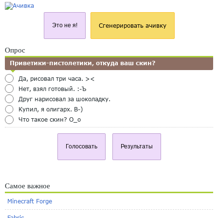
Это не я!
Сгенерировать ачивку
Опрос
Приветики-пистолетики, откуда ваш скин?
Да, рисовал три часа. ><
Нет, взял готовый. :-Ъ
Друг нарисовал за шоколадку.
Купил, я олигарх. B-)
Что такое скин? O_o
Голосовать
Результаты
Самое важное
Minecraft Forge
Fabric