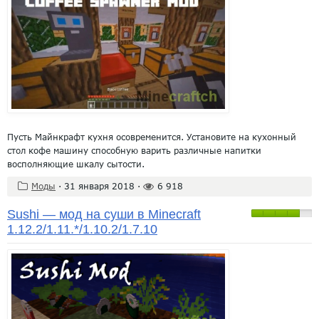
Пусть Майнкрафт кухня осовременится. Установите на кухонный
стол кофе машину способную варить различные напитки
восполняющие шкалу сытости.
Моды
·
31 января 2018
·
6 918
Sushi — мод на суши в Minecraft
1.12.2/1.11.*/1.10.2/1.7.10