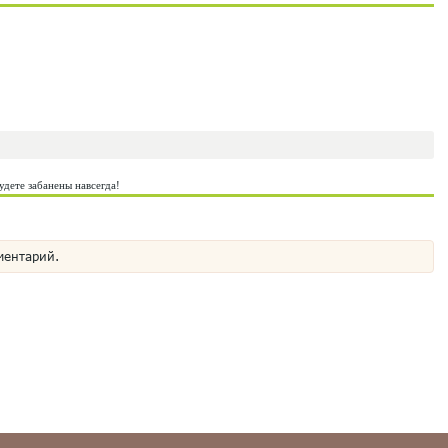
удете забанены навсегда!
ментарий.