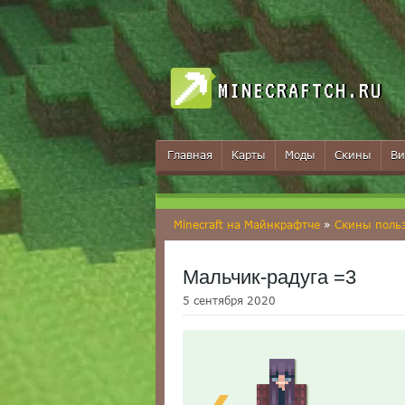
MINECRAFTCH.RU
Главная
Карты
Моды
Скины
Ви
Minecraft на Майнкрафтче
»
Скины поль
Мальчик-радуга =3
5 сентября 2020