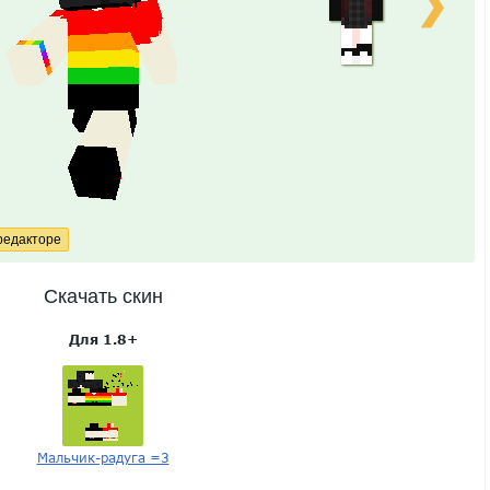
❯
Скачать скин
Для 1.8+
Мальчик-радуга =3