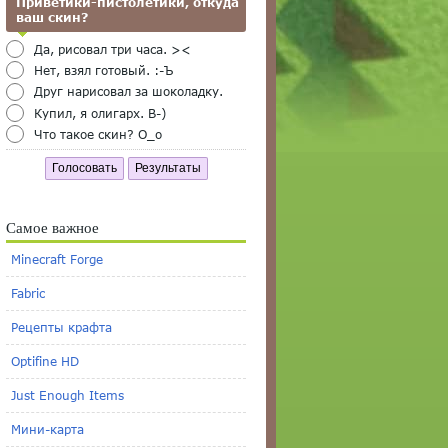
Приветики-пистолетики, откуда
ваш скин?
Да, рисовал три часа. ><
Нет, взял готовый. :-Ъ
Друг нарисовал за шоколадку.
Купил, я олигарх. B-)
Что такое скин? O_o
Голосовать
Результаты
Самое важное
Minecraft Forge
Fabric
Рецепты крафта
Optifine HD
Just Enough Items
Мини-карта