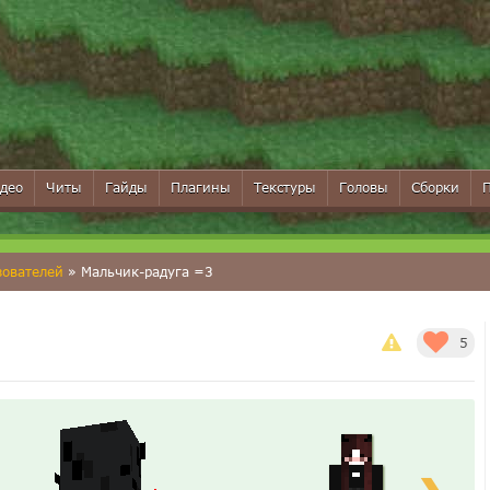
део
Читы
Гайды
Плагины
Текстуры
Головы
Сборки
зователей
» Мальчик-радуга =3
5