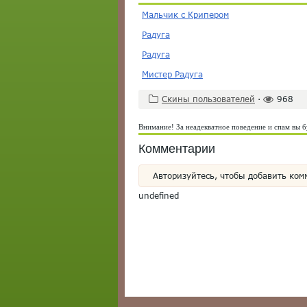
Мальчик с Крипером
Радуга
Радуга
Мистер Радуга
Скины пользователей
·
968
Внимание! За неадекватное поведение и спам вы б
Комментарии
Авторизуйтесь, чтобы добавить ком
undefined