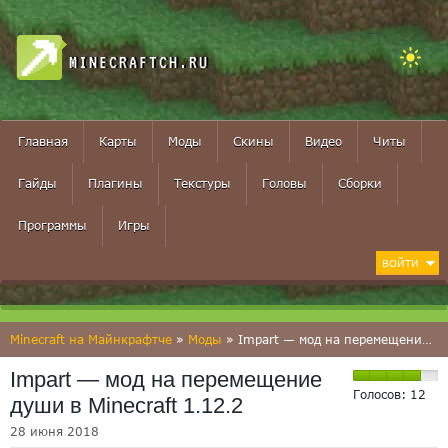
MINECRAFTCH.RU
Главная
Карты
Моды
Скины
Видео
Читы
Гайды
Плагины
Текстуры
Головы
Сборки
Программы
Игры
ВОЙТИ
Minecraft на Майнкрафтче
»
Моды
» Impart — мод на перемещение души в Minecraft 1.12.2
Impart — мод на перемещение
Голосов:
12
души в Minecraft 1.12.2
28 июня 2018