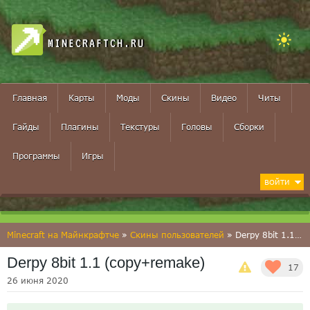
MINECRAFTCH.RU
Главная
Карты
Моды
Скины
Видео
Читы
Гайды
Плагины
Текстуры
Головы
Сборки
Программы
Игры
ВОЙТИ
Minecraft на Майнкрафтче
»
Скины пользователей
» Derpy 8bit 1.1 (copy+remake)
Derpy 8bit 1.1 (copy+remake)
17
26 июня 2020