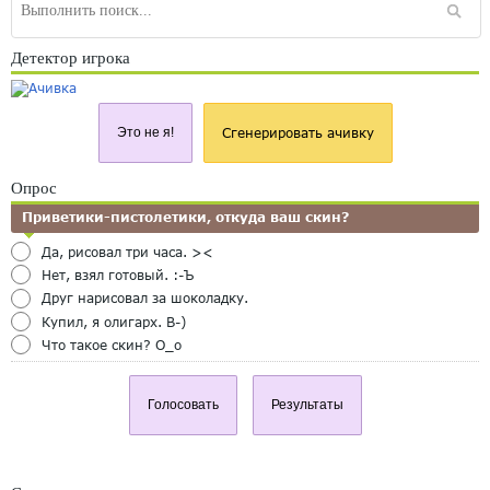
Детектор игрока
Это не я!
Сгенерировать ачивку
Опрос
Приветики-пистолетики, откуда ваш скин?
Да, рисовал три часа. ><
Нет, взял готовый. :-Ъ
Друг нарисовал за шоколадку.
Купил, я олигарх. B-)
Что такое скин? O_o
Голосовать
Результаты