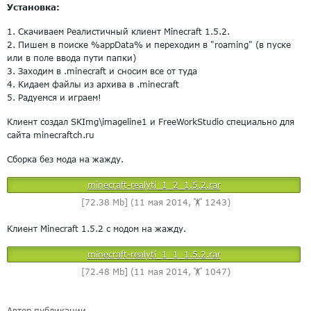
Установка:
1. Скачиваем Реалистичный клиент Minecraft 1.5.2.
2. Пишем в поиске %appData% и переходим в "roaming" (в пуске
или в поле ввода пути папки)
3. Заходим в .minecraft и сносим все от туда
4. Кидаем файлы из архива в .minecraft
5. Радуемся и играем!
Клиент создал SKImg\imageline1 и FreeWorkStudio специально для
сайта minecraftch.ru
Сборка без мода на жажду.
minecraft-realyti_1_2_1.5.2.rar
[72.38 Mb] (11 мая 2014, 🏋️ 1243)
Клиент Minecraft 1.5.2 с модом на жажду.
minecraft-realyti_1_1_1.5.2.rar
[72.48 Mb] (11 мая 2014, 🏋️ 1047)
Автор публикации