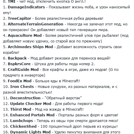
0.
TMI
- чит мод, отключить кнопка O англ.!
1.
DamageIndicators
- Показывает жизнь моба, и урон наносимый
ему!
2.
TreeCapitor
- Более реалистичная рубка деревьев!
3.
AlternateTerrainGeneration
- Некогда не замечал этот мод, но
он прекрасен! Он добавляет новый тип генерации мира.
4.
Aquaculture Mod
- Более реалистичней улов при рыбалке! (мод
добавляет новую удочку, со старой все по прежнему)
5.
Archimedes Ships Mod
- Добавит возможность строить свои
корабли!
6.
Backpack
- Мод добавит рюкзаки для переноса вещей!
7.
BspkrsCore
- Штука для работы мода номер 2.
8.
CraftGuide Mod
- Все крафты в игре, даже из модов! (G по
предмету в инверторе)
9.
FoodEx Mod
- Больше еды в Minecraft!
10.
Iron Chests
- Новые сундуки, из разных материалов, и с
разной вместительностью!
11.
Deconstruction
- "Обратный верстак"
12.
Update Checker Mod
- Для работы первого мода!
13.
Thirst Mod
- Мод на жажду в Minecraft!
14.
Enhanced Portals Mod
- Порталы разных форм и цветов!
15.
Lambchops
- Теперь из овцы при смерти дропается мясо!
16.
ChickenShed
- 100 процентный дроп перьев из курицы!
16.
Dynamic Lights Mod
- Уделю минутку внимания для этого