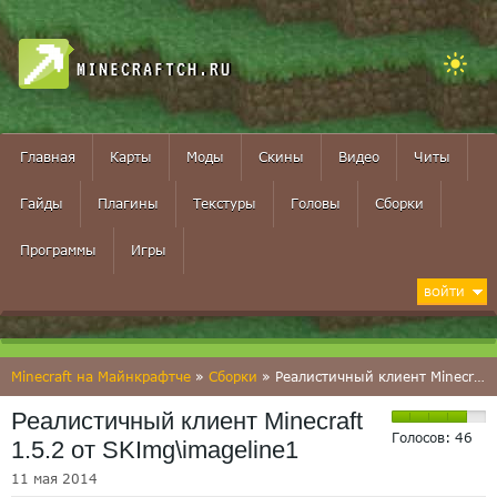
MINECRAFTCH.RU
Главная
Карты
Моды
Скины
Видео
Читы
Гайды
Плагины
Текстуры
Головы
Сборки
Программы
Игры
ВОЙТИ
Minecraft на Майнкрафтче
»
Сборки
» Реалистичный клиент Minecraft 1.5.2 от SKImgimageline1
Реалистичный клиент Minecraft
Голосов:
46
1.5.2 от SKImg\imageline1
11 мая 2014