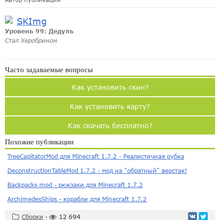
SKImg
Уровень 99: Дедуль
Стал Херобрином
Часто задаваемые вопросы
Как установить скин?
Как установить карту?
Как скачать бесплатно?
Похожие публикации
TreeCapitatorMod для Minecraft 1.7.2 - Реалистичная рубка
DeconstructionTableMod 1.7.2 - мод на "обратный" верстак!
Backpacks mod - рюкзаки для Minecraft 1.7.2
ArchimedesShips - корабли для Minecraft 1.7.2
Сборки
·
12 694