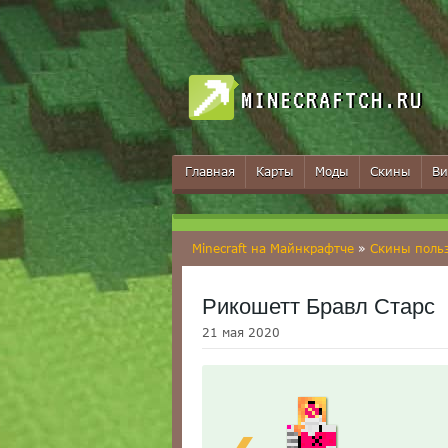
MINECRAFTCH.RU
Главная
Карты
Моды
Скины
Ви
Minecraft на Майнкрафтче
»
Скины поль
Рикошетт Бравл Старс
21 мая 2020