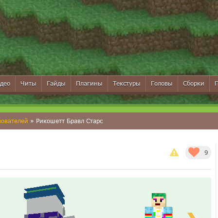
део
Читы
Гайды
Плагины
Текстуры
Головы
Сборки
зователей
» Рикошетт Бравл Старс
9