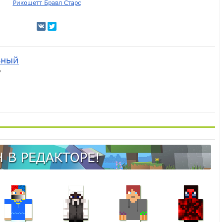
Рикошетт Бравл Старс
ьный
ь
 В РЕДАКТОРЕ!