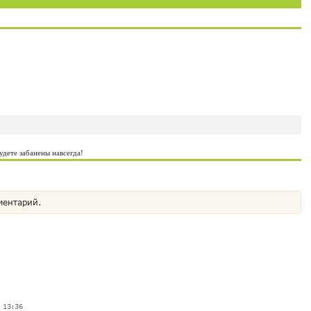
удете забанены навсегда!
ментарий.
 13:36