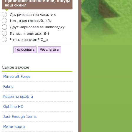
Приветики-пистолетики, откуда
ваш скин?
Да, рисовал три часа. ><
Нет, взял готовый. :-Ъ
Друг нарисовал за шоколадку.
Купил, я олигарх. B-)
Что такое скин? O_o
Голосовать
Результаты
Самое важное
Minecraft Forge
Fabric
Рецепты крафта
Optifine HD
Just Enough Items
Мини-карта