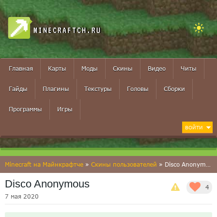
MINECRAFTCH.RU
Главная
Карты
Моды
Скины
Видео
Читы
Гайды
Плагины
Текстуры
Головы
Сборки
Программы
Игры
ВОЙТИ
Minecraft на Майнкрафтче
»
Скины пользователей
» Disco Anonymous
Disco Anonymous
4
7 мая 2020