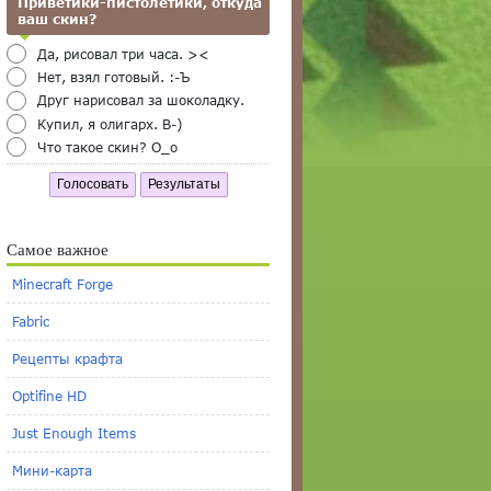
Приветики-пистолетики, откуда
ваш скин?
Да, рисовал три часа. ><
Нет, взял готовый. :-Ъ
Друг нарисовал за шоколадку.
Купил, я олигарх. B-)
Что такое скин? O_o
Голосовать
Результаты
Самое важное
Minecraft Forge
Fabric
Рецепты крафта
Optifine HD
Just Enough Items
Мини-карта