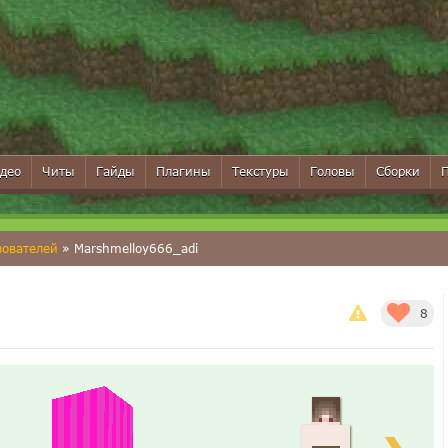
део
Читы
Гайды
Плагины
Текстуры
Головы
Сборки
зователей
» Marshmelloy666_adi
8