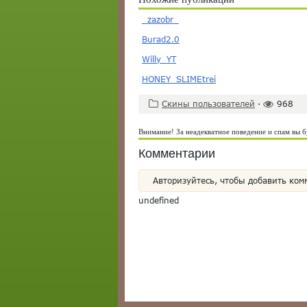
_zazobr_
Burad2.0
Willy_YT
HONEY_SLIMEtrei
Скины пользователей
·
968
Внимание! За неадекватное поведение и спам вы б
Комментарии
Авторизуйтесь, чтобы добавить ком
undefined