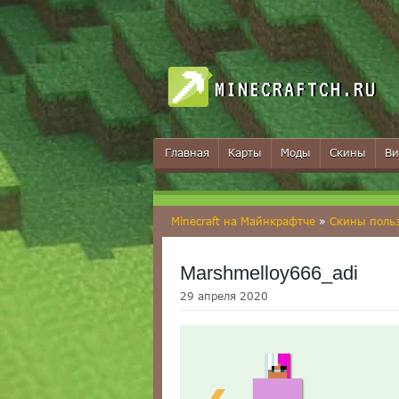
MINECRAFTCH.RU
Главная
Карты
Моды
Скины
Ви
Minecraft на Майнкрафтче
»
Скины поль
Marshmelloy666_adi
29 апреля 2020