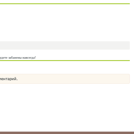
удете забанены навсегда!
ментарий.