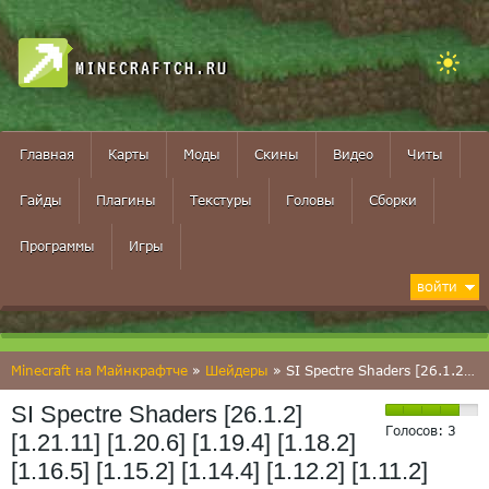
MINECRAFTCH.RU
Главная
Карты
Моды
Скины
Видео
Читы
Гайды
Плагины
Текстуры
Головы
Сборки
Программы
Игры
ВОЙТИ
Minecraft на Майнкрафтче
»
Шейдеры
» SI Spectre Shaders [26.1.2] [1.21.11] [1.20.6] [1.19.4] [1.18.2] [1.16.5] [1.15.2] [1.14.4] [1.12.2] [1.11.2] [1.10.2] [1.9.4] [1.8.9] [1.7.10] [1.6.4]
SI Spectre Shaders [26.1.2]
Голосов:
3
[1.21.11] [1.20.6] [1.19.4] [1.18.2]
[1.16.5] [1.15.2] [1.14.4] [1.12.2] [1.11.2]