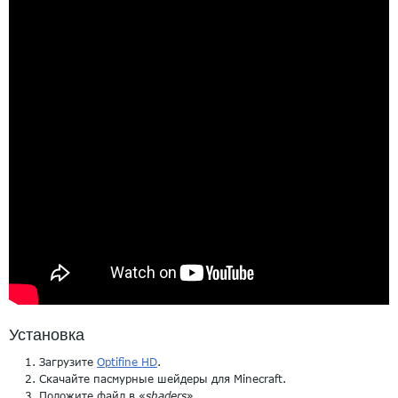
Установка
Загрузите
Optifine HD
.
Скачайте пасмурные шейдеры для Minecraft.
Положите файл в «
shaders
».