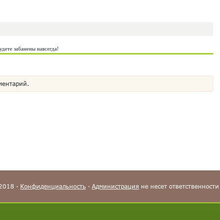
удете забанены навсегда!
ментарий.
-2018 ·
Конфиденциальность
·
Администрация
не несет ответственности