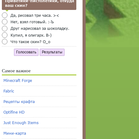
Приветики-пистолетики, откуда
ваш скин?
Да, рисовал три часа. ><
Нет, взял готовый. :-Ъ
Друг нарисовал за шоколадку.
Купил, я олигарх. B-)
Что такое скин? O_o
Голосовать
Результаты
Самое важное
Minecraft Forge
Fabric
Рецепты крафта
Optifine HD
Just Enough Items
Мини-карта