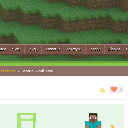
део
Читы
Гайды
Плагины
Текстуры
Головы
Сборки
зователей
» Зелёненький слон
1