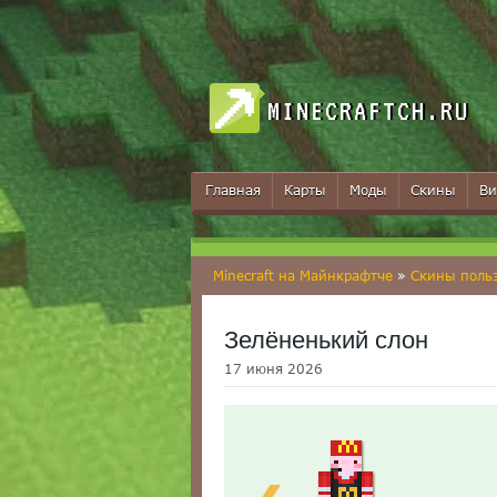
MINECRAFTCH.RU
Главная
Карты
Моды
Скины
Ви
Minecraft на Майнкрафтче
»
Скины поль
Зелёненький слон
17 июня 2026