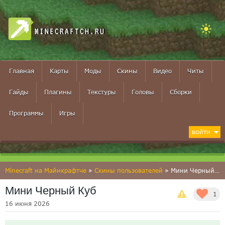
MINECRAFTCH.RU
Главная
Карты
Моды
Скины
Видео
Читы
Гайды
Плагины
Текстуры
Головы
Сборки
Программы
Игры
ВОЙТИ
Minecraft на Майнкрафтче
»
Скины пользователей
» Мини Черный Куб
Мини Черный Куб
1
16 июня 2026