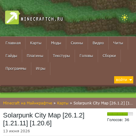
MINECRAFTCH.RU
Главная
Карты
Моды
Скины
Видео
Читы
Гайды
Плагины
Текстуры
Головы
Сборки
Программы
Игры
ВОЙТИ
Minecraft на Майнкрафтче
»
Карты
» Solarpunk City Map [26.1.2] [1.21.11] [1.20.6]
Solarpunk City Map [26.1.2]
Голосов:
36
[1.21.11] [1.20.6]
13 июня 2026