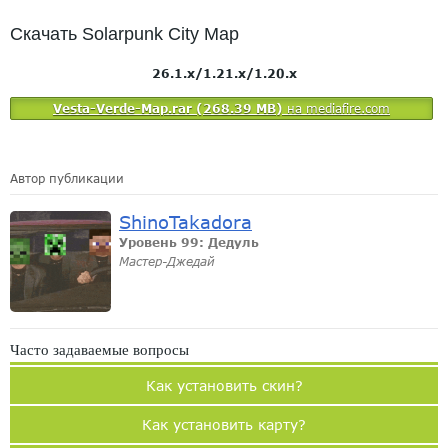
Скачать Solarpunk City Map
26.1.x/1.21.x/1.20.x
Vesta-Verde-Map.rar (268.39 MB)
на mediafire.com
Автор публикации
ShinoTakadora
Уровень 99: Дедуль
Мастер-Джедай
Часто задаваемые вопросы
Как установить скин?
Как установить карту?