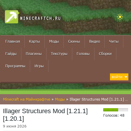
MINECRAFTCH.RU
Главная
Карты
Моды
Скины
Видео
Читы
Гайды
Плагины
Текстуры
Головы
Сборки
Программы
Игры
ВОЙТИ
Minecraft на Майнкрафтче
»
Моды
» Illager Structures Mod [1.21.1] [1.20.1]
Illager Structures Mod [1.21.1]
Голосов:
48
[1.20.1]
9 июня 2026