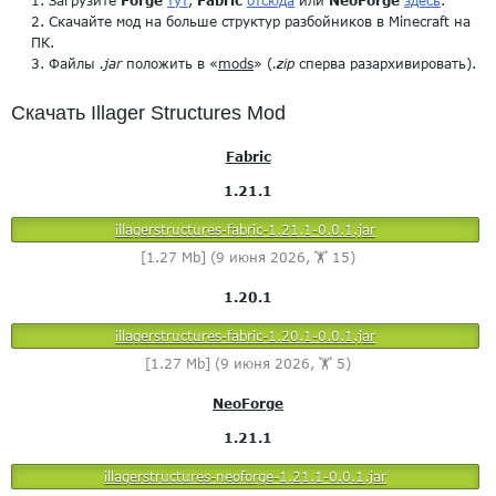
Загрузите
Forge
тут
,
Fabric
отсюда
или
NeoForge
здесь
.
Скачайте мод на больше структур разбойников в Minecraft на
ПК.
Файлы
.jar
положить в «
mods
» (
.zip
сперва разархивировать).
Скачать Illager Structures Mod
Fabric
1.21.1
illagerstructures-fabric-1.21.1-0.0.1.jar
[1.27 Mb] (9 июня 2026, 🏋️ 15)
1.20.1
illagerstructures-fabric-1.20.1-0.0.1.jar
[1.27 Mb] (9 июня 2026, 🏋️ 5)
NeoForge
1.21.1
illagerstructures-neoforge-1.21.1-0.0.1.jar