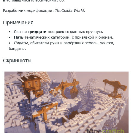
в устоявшийся классический лор.
Разработчик модификации:
TheGoldenWorld
.
Примечания
Свыше
тридцати
построек созданных вручную.
Пять
тематических категорий, с привязкой к биомам.
Пираты
, обитатели руин и замёрзших земель,
монахи
,
бандиты.
Скриншоты