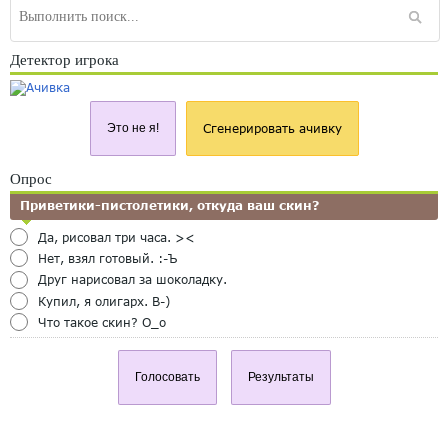
Детектор игрока
Это не я!
Сгенерировать ачивку
Опрос
Приветики-пистолетики, откуда ваш скин?
Да, рисовал три часа. ><
Нет, взял готовый. :-Ъ
Друг нарисовал за шоколадку.
Купил, я олигарх. B-)
Что такое скин? O_o
Голосовать
Результаты