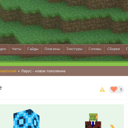
део
Читы
Гайды
Плагины
Текстуры
Головы
Сборки
зователей
» Ларус - новое поколение
е
5