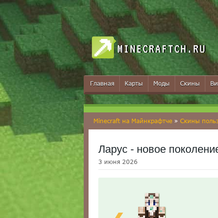
MINECRAFTCH.RU
Главная
Карты
Моды
Скины
Ви
Minecraft на Майнкрафтче
»
Скины поль
Ларус - новое поколени
3 июня 2026