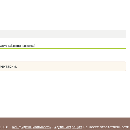
удете забанены навсегда!
ментарий.
-2018 ·
Конфиденциальность
·
Администрация
не несет ответственности