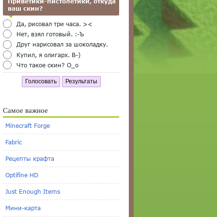
Приветики-пистолетики, откуда
ваш скин?
Да, рисовал три часа. ><
Нет, взял готовый. :-Ъ
Друг нарисовал за шоколадку.
Купил, я олигарх. B-)
Что такое скин? O_o
Голосовать
Результаты
Самое важное
Minecraft Forge
Fabric
Рецепты крафта
Optifine HD
Just Enough Items
Мини-карта