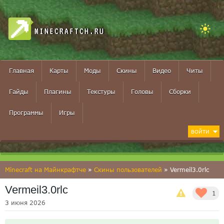
MINECRAFTCH.RU
Главная
Карты
Моды
Скины
Видео
Читы
Гайды
Плагины
Текстуры
Головы
Сборки
Программы
Игры
ВОЙТИ
Minecraft на Майнкрафтче
»
Скины пользователей
» Vermeil3.0rlc
Vermeil3.0rlc
1
3 июня 2026