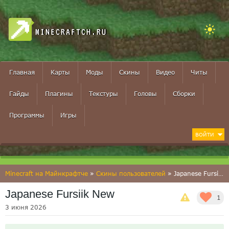
MINECRAFTCH.RU
Главная
Карты
Моды
Скины
Видео
Читы
Гайды
Плагины
Текстуры
Головы
Сборки
Программы
Игры
ВОЙТИ
Minecraft на Майнкрафтче
»
Скины пользователей
» Japanese Fursiik New
Japanese Fursiik New
1
3 июня 2026