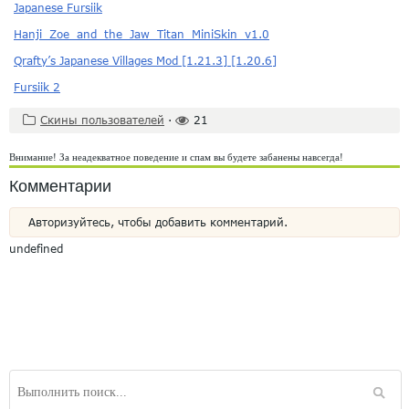
Japanese Fursiik
Hanji_Zoe_and_the_Jaw_Titan_MiniSkin_v1.0
Qrafty’s Japanese Villages Mod [1.21.3] [1.20.6]
Fursiik 2
Скины пользователей
·
21
Внимание! За неадекватное поведение и спам вы будете забанены навсегда!
Комментарии
Авторизуйтесь, чтобы добавить комментарий.
undefined