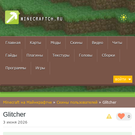
MINECRAFTCH.RU
Главная
Карты
Моды
Скины
Видео
Читы
Гайды
Плагины
Текстуры
Головы
Сборки
Программы
Игры
ВОЙТИ
Minecraft на Майнкрафтче
»
Скины пользователей
» Glitcher
Glitcher
0
3 июня 2026