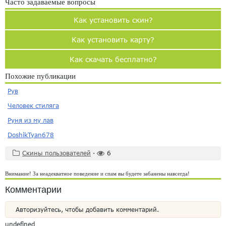
Часто задаваемые вопросы
Как установить скин?
Как установить карту?
Как скачать бесплатно?
Похожие публикации
Рув
Человек стиляга
Руня из му лав
DoshikTyan678
Скины пользователей
·
6
Внимание! За неадекватное поведение и спам вы будете забанены навсегда!
Комментарии
Авторизуйтесь, чтобы добавить комментарий.
undefined