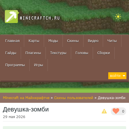
MINECRAFTCH.RU
Главная
Карты
Моды
Скины
Видео
Читы
Гайды
Плагины
Текстуры
Головы
Сборки
Программы
Игры
ВОЙТИ
Minecraft на Майнкрафтче
»
Скины пользователей
» Девушка-зомби
Девушка-зомби
0
29 мая 2026