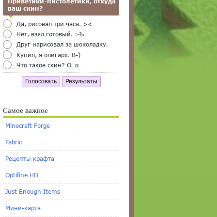
Приветики-пистолетики, откуда
ваш скин?
Да, рисовал три часа. ><
Нет, взял готовый. :-Ъ
Друг нарисовал за шоколадку.
Купил, я олигарх. B-)
Что такое скин? O_o
Голосовать
Результаты
Самое важное
Minecraft Forge
Fabric
Рецепты крафта
Optifine HD
Just Enough Items
Мини-карта