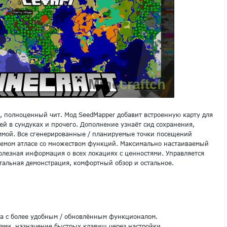
, полноценный чит. Мод SeedMapper добавит встроенную карту для
ей в сундуках и прочего. Дополнение узнаёт сид сохранения,
ммой. Все сгенерированные / планируемые точки посещений
емом атласе со множеством функций. Максимально настаиваемый
олезная информация о всех локациях с ценностями. Управляется
тальная демонстрация, комфортный обзор и остальное.
та с более удобным / обновлённым функционалом.
ами, назначение
быстрых клавиш
через настройки.