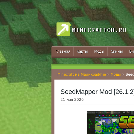
MINECRAFTCH.RU
Главная
Карты
Моды
Скины
Ви
Minecraft на Майнкрафтче
»
Моды
» Seed
SeedMapper Mod [26.1.2] 
21 мая 2026