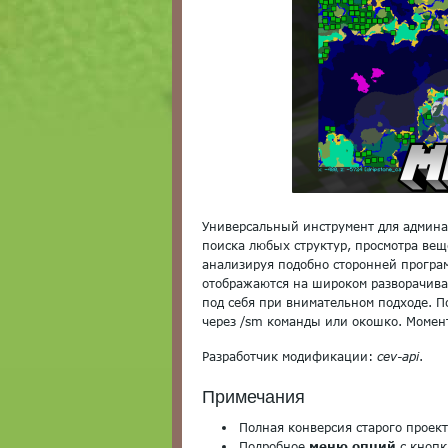
Универсальный инструмент для админа
поиска любых структур, просмотра вещ
анализируя подобно сторонней програ
отображаются на широком разворачива
под себя при внимательном подходе. П
через /sm команды или окошко. Момен
Разработчик модификации:
cev-api
.
Примечания
Полная конверсия старого проек
Подробное
меню опций
с кнопк