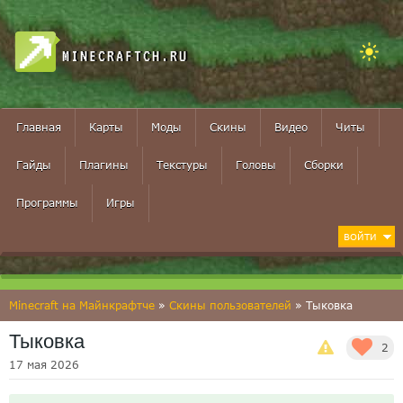
MINECRAFTCH.RU
Главная
Карты
Моды
Скины
Видео
Читы
Гайды
Плагины
Текстуры
Головы
Сборки
Программы
Игры
ВОЙТИ
Minecraft на Майнкрафтче
»
Скины пользователей
» Тыковка
Тыковка
2
17 мая 2026