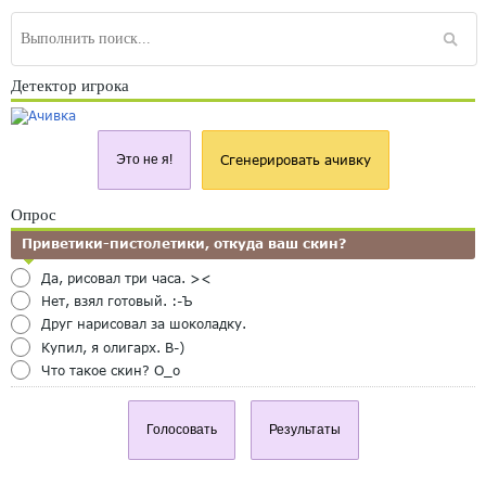
Детектор игрока
Это не я!
Сгенерировать ачивку
Опрос
Приветики-пистолетики, откуда ваш скин?
Да, рисовал три часа. ><
Нет, взял готовый. :-Ъ
Друг нарисовал за шоколадку.
Купил, я олигарх. B-)
Что такое скин? O_o
Голосовать
Результаты