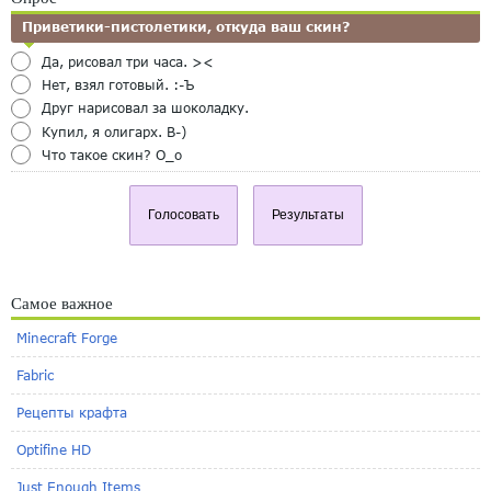
Приветики-пистолетики, откуда ваш скин?
Да, рисовал три часа. ><
Нет, взял готовый. :-Ъ
Друг нарисовал за шоколадку.
Купил, я олигарх. B-)
Что такое скин? O_o
Голосовать
Результаты
Самое важное
Minecraft Forge
Fabric
Рецепты крафта
Optifine HD
Just Enough Items