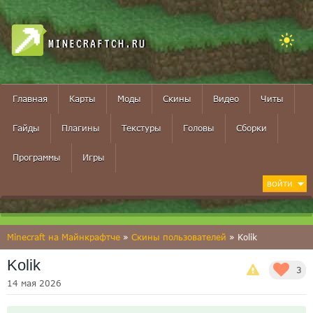
MINECRAFTCH.RU
Главная
Карты
Моды
Скины
Видео
Читы
Гайды
Плагины
Текстуры
Головы
Сборки
Программы
Игры
ВОЙТИ
Minecraft на Майнкрафтче
»
Скины пользователей
» Kolik
Kolik
3
14 мая 2026