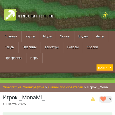
MINECRAFTCH.RU
Главная
Карты
Моды
Скины
Видео
Читы
Гайды
Плагины
Текстуры
Головы
Сборки
Программы
Игры
ВОЙТИ
Minecraft на Майнкрафтче
»
Скины пользователей
» Игрок _MonaMi_
Игрок _MonaMi_
0
18 марта 2026