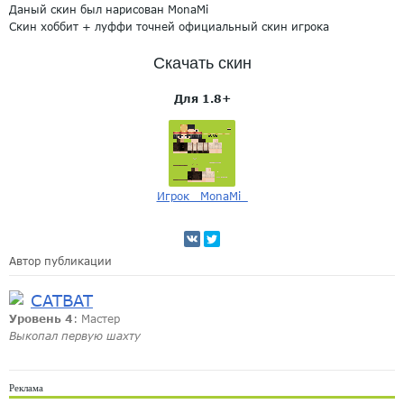
Даный скин был нарисован MonaMi
Скин хоббит + луффи точней официальный скин игрока
Скачать скин
Для 1.8+
Игрок _MonaMi_
Автор публикации
CATBAT
Уровень 4
: Мастер
Выкопал первую шахту
Реклама