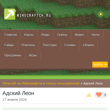
MINECRAFTCH.RU
Главная
Карты
Моды
Скины
Видео
Читы
Гайды
Плагины
Текстуры
Головы
Сборки
Программы
Игры
ВОЙТИ
Minecraft на Майнкрафтче
»
Скины пользователей
» Адский Леон
Адский Леон
9
17 апреля 2020