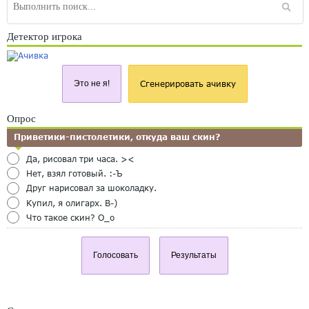
Детектор игрока
Это не я!
Сгенерировать ачивку
Опрос
Приветики-пистолетики, откуда ваш скин?
Да, рисовал три часа. ><
Нет, взял готовый. :-Ъ
Друг нарисовал за шоколадку.
Купил, я олигарх. B-)
Что такое скин? O_o
Голосовать
Результаты