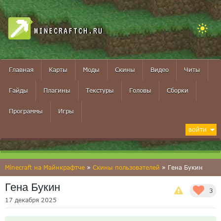
MINECRAFTCH.RU
Главная
Карты
Моды
Скины
Видео
Читы
Гайды
Плагины
Текстуры
Головы
Сборки
Программы
Игры
ВОЙТИ
Minecraft на Майнкрафтче
»
Скины пользователей
» Гена Букин
Гена Букин
3
17 декабря 2025