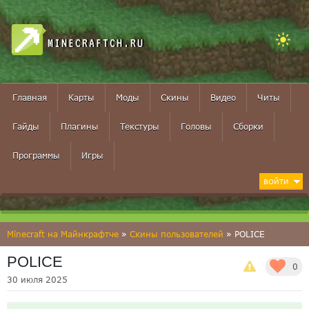
MINECRAFTCH.RU
Главная
Карты
Моды
Скины
Видео
Читы
Гайды
Плагины
Текстуры
Головы
Сборки
Программы
Игры
ВОЙТИ
Minecraft на Майнкрафтче
»
Скины пользователей
» POLICE
POLICE
0
30 июля 2025