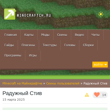
MINECRAFTCH.RU
Главная
Карты
Моды
Скины
Видео
Читы
Гайды
Плагины
Текстуры
Головы
Сборки
Программы
Игры
ВОЙТИ
Minecraft на Майнкрафтче
»
Скины пользователей
» Радужный Стив
Радужный Стив
14
15 марта 2025