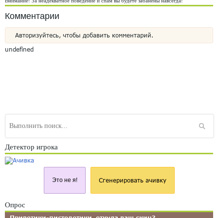
Внимание! За неадекватное поведение и спам вы будете забанены навсегда!
Комментарии
Авторизуйтесь, чтобы добавить комментарий.
undefined
Детектор игрока
Это не я!
Сгенерировать ачивку
Опрос
Приветики-пистолетики, откуда ваш скин?