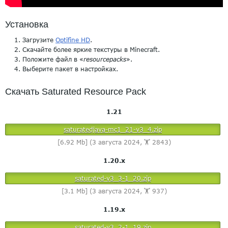
Установка
Загрузите
Optifine HD
.
Скачайте более яркие текстуры в Minecraft.
Положите файл в «
resourcepacks
».
Выберите пакет в настройках.
Скачать Saturated Resource Pack
1.21
saturatedjava-mc1_21-v3_4.zip
[6.92 Mb] (3 августа 2024, 🏋️ 2843)
1.20.x
saturated-v3_3-1_20.zip
[3.1 Mb] (3 августа 2024, 🏋️ 937)
1.19.x
saturated-v3_2-1_19.zip