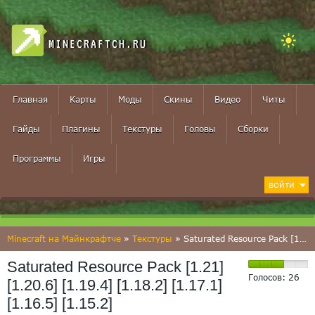
MINECRAFTCH.RU
Главная
Карты
Моды
Скины
Видео
Читы
Гайды
Плагины
Текстуры
Головы
Сборки
Программы
Игры
ВОЙТИ
Minecraft на Майнкрафтче
»
Текстуры
» Saturated Resource Pack [1.21] [1.20.6] [1.19.4] [1.18.2] [1.17.1] [1.16.5] [1.15.2]
Saturated Resource Pack [1.21]
Голосов:
26
[1.20.6] [1.19.4] [1.18.2] [1.17.1]
[1.16.5] [1.15.2]