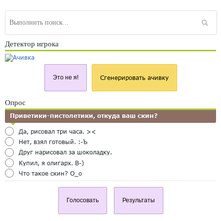
Детектор игрока
Это не я!
Сгенерировать ачивку
Опрос
Приветики-пистолетики, откуда ваш скин?
Да, рисовал три часа. ><
Нет, взял готовый. :-Ъ
Друг нарисовал за шоколадку.
Купил, я олигарх. B-)
Что такое скин? O_o
Голосовать
Результаты