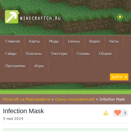
MINECRAFTCH.RU
Главная
Карты
Моды
Скины
Видео
Читы
Гайды
Плагины
Текстуры
Головы
Сборки
Программы
Игры
ВОЙТИ
Minecraft на Майнкрафтче
»
Скины пользователей
» Infection Mask
Infection Mask
5
5 мая 2024