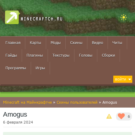
MINECRAFTCH.RU
Главная
Карты
Моды
Скины
Видео
Читы
Гайды
Плагины
Текстуры
Головы
Сборки
Программы
Игры
ВОЙТИ
Minecraft на Майнкрафтче
»
Скины пользователей
» Amogus
Amogus
6
6 февраля 2024