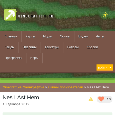
MINECRAFTCH.RU
Главная
Карты
Моды
Скины
Видео
Читы
Гайды
Плагины
Текстуры
Головы
Сборки
Программы
Игры
ВОЙТИ
Minecraft на Майнкрафтче
»
Скины пользователей
» Nes LAst Hero
Nes LAst Hero
10
13 декабря 2019