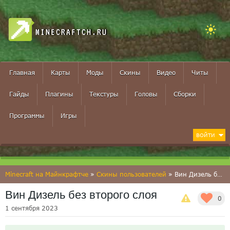
MINECRAFTCH.RU
Главная
Карты
Моды
Скины
Видео
Читы
Гайды
Плагины
Текстуры
Головы
Сборки
Программы
Игры
ВОЙТИ
Minecraft на Майнкрафтче
»
Скины пользователей
» Вин Дизель без второго слоя
Вин Дизель без второго слоя
0
1 сентября 2023