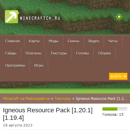
MINECRAFTCH.RU
Главная
Карты
Моды
Скины
Видео
Читы
Гайды
Плагины
Текстуры
Головы
Сборки
Программы
Игры
ВОЙТИ
Minecraft на Майнкрафтче
»
Текстуры
» Igneous Resource Pack [1.20.1] [1.19.4]
Igneous Resource Pack [1.20.1]
Голосов:
15
[1.19.4]
18 августа 2023