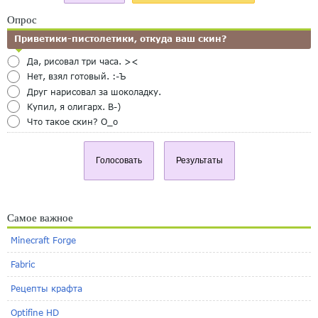
Опрос
Приветики-пистолетики, откуда ваш скин?
Да, рисовал три часа. ><
Нет, взял готовый. :-Ъ
Друг нарисовал за шоколадку.
Купил, я олигарх. B-)
Что такое скин? O_o
Голосовать
Результаты
Самое важное
Minecraft Forge
Fabric
Рецепты крафта
Optifine HD