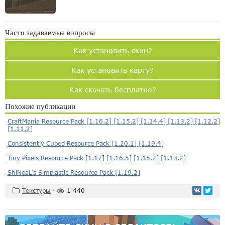
Часто задаваемые вопросы
Как установить скин?
Как установить карту?
Как скачать бесплатно?
Похожие публикации
CraftMania Resource Pack [1.16.2] [1.15.2] [1.14.4] [1.13.2] [1.12.2]
[1.11.2]
Consistently Cubed Resource Pack [1.20.1] [1.19.4]
Tiny Pixels Resource Pack [1.17] [1.16.5] [1.15.2] [1.13.2]
ShiNeaL’s Simplastic Resource Pack [1.19.2]
Текстуры
·
1 440